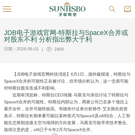
JDB电子游戏官网-特斯拉与SpaceX合并或
对股东不利 分析指出弊大于利
日期：2026-06-01
|
2900
【JDB电子游戏官网科技消息】6月1日，据外媒报道，特斯拉与
SpaceX合并的可能性正在被讨论，但市场分析认为，这一交易可能
对特斯拉股东造成不利影响。
近期有消息称，特斯拉CEO埃隆·马斯克与亲信讨论了特斯拉与
SpaceX合并的可能性。特斯拉内部认为，两家公司已在多个项目上
展开合作，合并可能性较高。韦德布什证券分析师丹·艾夫斯此前曾
表示，特斯拉长期来看可能以某种形式与SpaceX及xAI结合，人工智
能生态将朝连接太空与地球的方向发展，马斯克可能寻求技术整合。
值得注意的是，xAI已于今年2月与SpaceX合并。