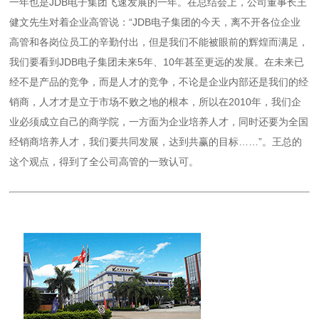
一年也是JDB电子集团飞速发展的一年。在总结会上，公司董事长王
健文先生对着企业高管说：“JDB电子集团的今天，离不开各位企业
高管和各岗位员工的辛勤付出，但是我们不能被眼前的辉煌而满足，
我们要看到JDB电子集团未来5年、10年甚至更远的发展。在未来已
经不是产品的竞争，而是人才的竞争，不论是企业内部还是我们的经
销商，人才才是立于市场不败之地的根本，所以在2010年，我们企
业必须成立自己的商学院，一方面为企业培养人才，同时还要为全国
经销商培养人才，我们要共同发展，达到共赢的目标……”。王总的
这个观点，得到了全公司高管的一致认可。