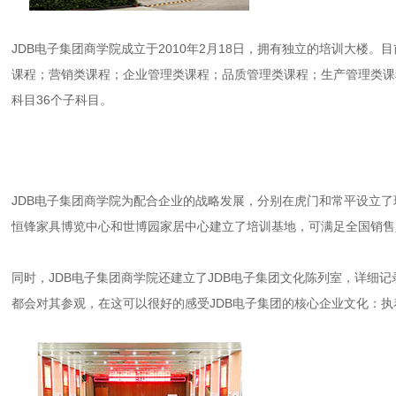
JDB电子集团商学院成立于2010年2月18日，拥有独立的培训大楼。
课程；营销类课程；企业管理类课程；品质管理类课程；生产管理类课
科目36个子科目。
JDB电子集团商学院为配合企业的战略发展，分别在虎门和常平设立了
恒锋家具博览中心和世博园家居中心建立了培训基地，可满足全国销售
同时，JDB电子集团商学院还建立了JDB电子集团文化陈列室，详细
都会对其参观，在这可以很好的感受JDB电子集团的核心企业文化：