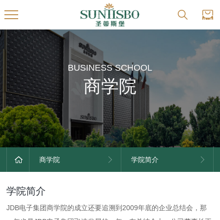
BUSINESS SCHOOL
商学院
商学院
学院简介
学院简介
JDB电子集团商学院的成立还要追溯到2009年底的企业总结会，那