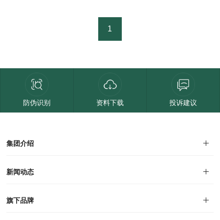
1
防伪识别
资料下载
投诉建议
集团介绍
集团介绍
企业文化
人才招聘
商学院
VR全景展厅
董事长介绍
新闻动态
对外公告
家居资讯
旗下品牌