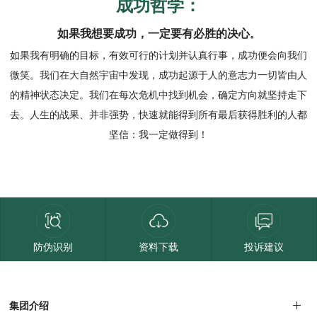
成功哲学：
如果我想要成功，一定要有必胜的决心
。
如果我有明确的目标，有效可行的计划并认真行事，成功便会向我们
微笑。我们在大自然宇宙中发现，成功起源于人的意志力一切皆由人
的精神状态决定。我们在每次危机中找到机会，确定方向就坚持走下
去。人生的战果、并非强势，快速就能得到所有最后获得胜利的人都
坚信：我一定做得到！
防伪识别
资料下载
投诉建议
集团介绍