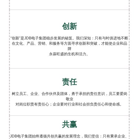
创新
“创新”是JDB电子集团稳步发展的秘笈。我们深知：只有与时俱进地不断
在文化、产品、营销、和服务等方面寻求创新和突破，才能使企业和品
牌
永葆旺盛的生机和活力。
责任
树立员工、企业、合作伙伴及团体，勇于承担的责任意识，员工要爱岗
敬业
对岗位职责有责任心；企业要对行业和社会担负责任心和使命感。
共赢
JDB电子集团始终遵循共创共赢的发展理念，我们坚信：只有秉承企业、