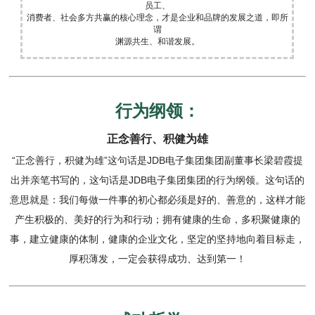
员工、
消费者、社会多方共赢的核心理念，才是企业和品牌的发展之道，即所
谓
渊源共生、和谐发展。
行为纲领：
正念善行、积健为雄
“正念善行，积健为雄”这句话是JDB电子集团集团
副董事长梁碧霞提
出并亲笔书写的，这句话是JDB电子集团集团的行为纲领。这句话的
意思就是：我们每做一件事的初心都必须是好的、善意的，这样才能
产生积极的、美好的行为和行动；拥有健康的生命，多积聚健康的
事，建立健康的体制，健康的企业文化，坚定的坚持地向着目标走，
厚积薄发，一定会获得成功、达到第一！