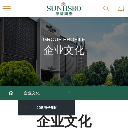
GROUP PROFILE
企业文化
企业文化
全球网点
JDB电子集团
企业文化