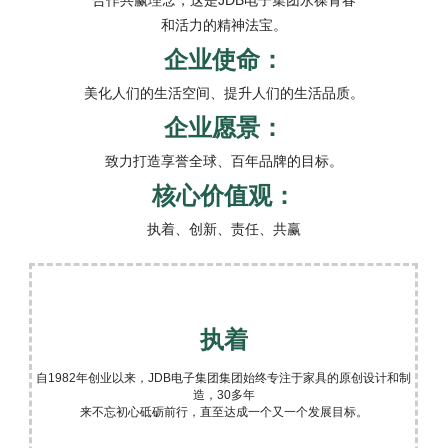
和活力的精神法宝。
企业使命：
美化人们的生活空间、提升人们的生活品质。
企业愿景：
致力打造享誉全球、百年品牌的目标。
核心价值观：
执着、创新、责任、共赢
执着
自1982年创业以来，JDB电子集团集团始终专注于家具的原创设计和制
造，30多年
来不忘初心砥砺前行，直至达成一个又一个发展目标。