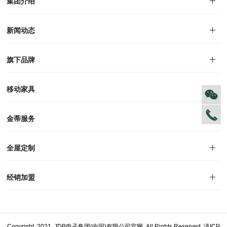
集团介绍
集团介绍
企业文化
人才招聘
商学院
VR全景展厅
董事长介绍
新闻动态
对外公告
家居资讯
旗下品牌
品牌文化
荣誉资质
产品专利
电子画册
移动家具
迪尚
西瑞
洛斯
里奥
洛卡
美舍
新古典
纯美
金蒂服务
售后服务
防伪识别
投诉建议
全屋定制
风格定制
空间定制
户型案例
材质展示
预约量尺
经销加盟
全球网点
加盟创富
资料下载
Copyright 2021 JDB电子集团(中国)有限公司官网 All Rights Reserved
滇ICP