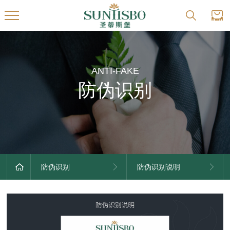
ANTI-FAKE
防伪识别
防伪识别
防伪识别说明