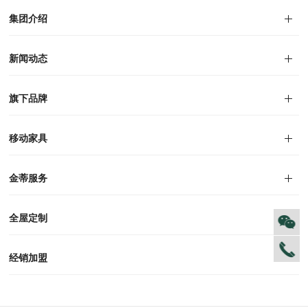
集团介绍
集团介绍
企业文化
人才招聘
商学院
VR全景展厅
董事长介绍
新闻动态
对外公告
家居资讯
旗下品牌
品牌文化
荣誉资质
产品专利
电子画册
移动家具
迪尚
西瑞
洛斯
里奥
洛卡
美舍
新古典
纯美
金蒂服务
售后服务
防伪识别
投诉建议
全屋定制
风格定制
空间定制
户型案例
材质展示
预约量尺
经销加盟
全球网点
加盟创富
资料下载