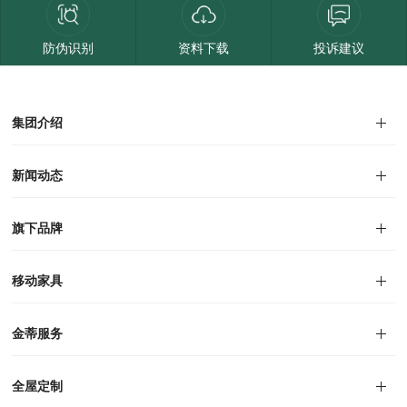
防伪识别
资料下载
投诉建议
集团介绍
集团介绍
企业文化
人才招聘
商学院
VR全景展厅
董事长介绍
新闻动态
对外公告
家居资讯
旗下品牌
品牌文化
移动家具
迪尚
西瑞
洛斯
里奥
洛卡
美舍
新古典
纯美
金蒂服务
售后服务
防伪识别
投诉建议
全屋定制