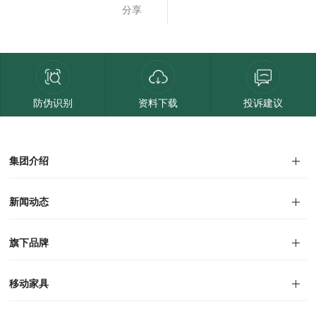
分享
防伪识别
资料下载
投诉建议
集团介绍
集团介绍
企业文化
人才招聘
商学院
VR全景展厅
董事长介绍
新闻动态
对外公告
家居资讯
旗下品牌
品牌文化
移动家具