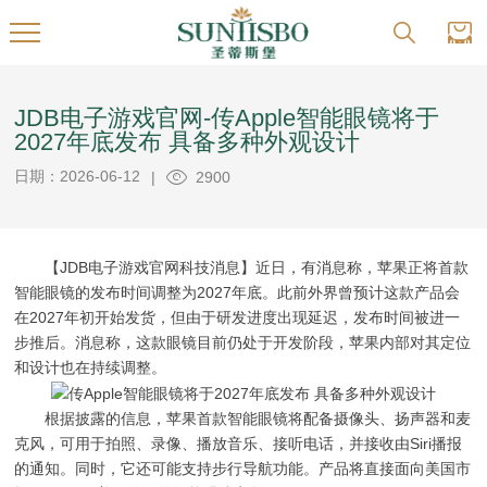
JDB电子游戏官网-传Apple智能眼镜将于
2027年底发布 具备多种外观设计
日期：2026-06-12
|
2900
【JDB电子游戏官网科技消息】近日，有消息称，苹果正将首款
智能眼镜的发布时间调整为2027年底。此前外界曾预计这款产品会
在2027年初开始发货，但由于研发进度出现延迟，发布时间被进一
步推后。消息称，这款眼镜目前仍处于开发阶段，苹果内部对其定位
和设计也在持续调整。
根据披露的信息，苹果首款智能眼镜将配备摄像头、扬声器和麦
克风，可用于拍照、录像、播放音乐、接听电话，并接收由Siri播报
的通知。同时，它还可能支持步行导航功能。产品将直接面向美国市