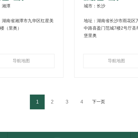
：湘潭
城市：长沙
：湖南省湘潭市九华区红星美
地址：湖南省长沙市雨花区
4楼（里奥）
中路喜盈门范城7楼2号厅圣
堡里奥
导航地图
导航地图
1
2
3
4
下一页