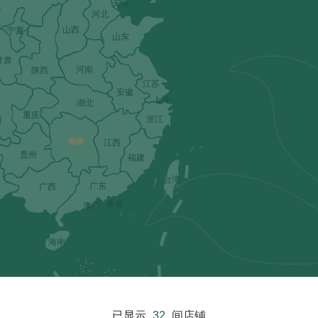
天津
河北
山西
宁夏
山东
甘肃
河南
陕西
江苏
安徽
上海
湖北
重庆
浙江
川
湖南
江西
贵州
福建
台湾
广东
广西
香港
澳门
海南
已显示
32
间店铺