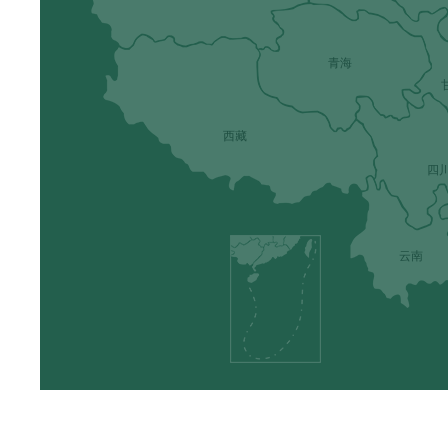
青海
西藏
四
云南