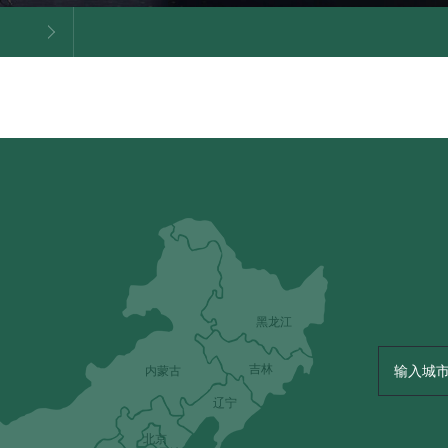
黑龙江
吉林
内蒙古
辽宁
北京